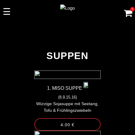
☰
0
MONATSANGEBOT
-
SUPPEN
SUPPEN
VORSPEISEN
ASIAN SPECIAL
SALAT
1. MISO SUPPE
(8,9,15,16)
HAUPTSPEISE
Würzige Sojasuppe mit Seetang,
Tofu & Frühlingszwiebeln
NUDELGERICHTE
4.00 €
DON'S