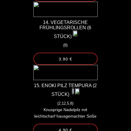
14. VEGETARISCHE
FRÜHLINGSROLLEN (6
STÜCK)
(8)
3.90 €
15. ENOKI PILZ TEMPURA (2
STÜCK)
(2,12,5,8)
Knusprige Nadelpilz mit
leichtscharf hausgemachter Soße
4.90 €